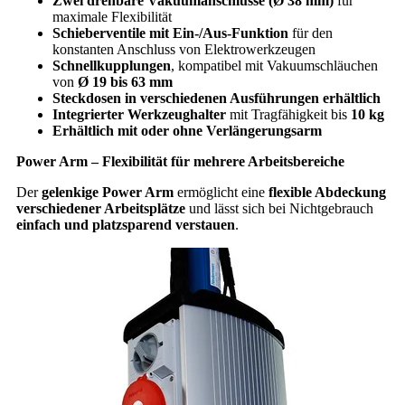
Zwei drehbare Vakuumanschlüsse (Ø 38 mm)
für
maximale Flexibilität
Schieberventile mit Ein-/Aus-Funktion
für den
konstanten Anschluss von Elektrowerkzeugen
Schnellkupplungen
, kompatibel mit Vakuumschläuchen
von
Ø 19 bis 63 mm
Steckdosen in verschiedenen Ausführungen erhältlich
Integrierter Werkzeughalter
mit Tragfähigkeit bis
10 kg
Erhältlich mit oder ohne Verlängerungsarm
Power Arm – Flexibilität für mehrere Arbeitsbereiche
Der
gelenkige Power Arm
ermöglicht eine
flexible Abdeckung
verschiedener Arbeitsplätze
und lässt sich bei Nichtgebrauch
einfach und platzsparend verstauen
.