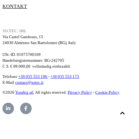
KONTAKT
SO.TEC. SRL
Via Castel Gandosso, 15
24030 Almenno San Bartolomeo (BG), Italy
USt.-ID. 01075700169
Handelsregisternummer
: BG-242705
C.S. € 99.000,00
vollständig einbezahlt.
Telefono
+39 035 553 196
-
+39 035 553 173
E-Mail
contact@sotec.it
©2026
Yourbiz srl
. All rights reserved.
Privacy Policy
-
Cookie Policy