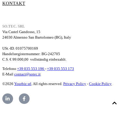
KONTAKT
SO.TEC. SRL
Via Castel Gandosso, 15
24030 Almenno San Bartolomeo (BG), Italy
USt.-ID. 01075700169
Handelsregisternummer
: BG-242705
C.S. € 99.000,00
vollständig einbezahlt.
Telefono
+39 035 553 196
-
+39 035 553 173
E-Mail
contact@sotec.it
©2026
Yourbiz srl
. All rights reserved.
Privacy Policy
-
Cookie Policy