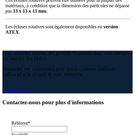
Ces écluses rotatives peuvent être utilisées pour la plupart des
matériaux, à condition que la dimension des particules ne dépasse
pas
13 x 13 x 13 mm
.
Les écluses rotatives sont également disponibles en
version
ATEX
.
Vous souhaitez installer des produits Nederman dans votre entreprise
? Contactez SO.TEC !
Demandez une consultation pour savoir comment améliorer
l'efficacité et la sécurité de votre entreprise.
Contactez nous
Contactez-nous pour plus d'informations
Référent
*
Société
*