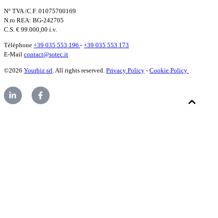
N° TVA /C.F. 01075700169
N.ro REA: BG-242705
C.S. € 99.000,00 i.v.
Téléphone
+39 035 553 196
-
+39 035 553 173
E-Mail
contact@sotec.it
©2026
Yourbiz srl
. All rights reserved.
Privacy Policy
-
Cookie Policy