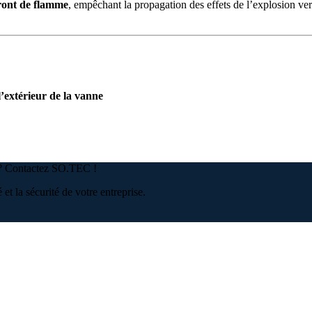
front de flamme
, empêchant la propagation des effets de l’explosion vers
’extérieur de la vanne
e ? Contactez SO.TEC !
t la sécurité de votre entreprise.