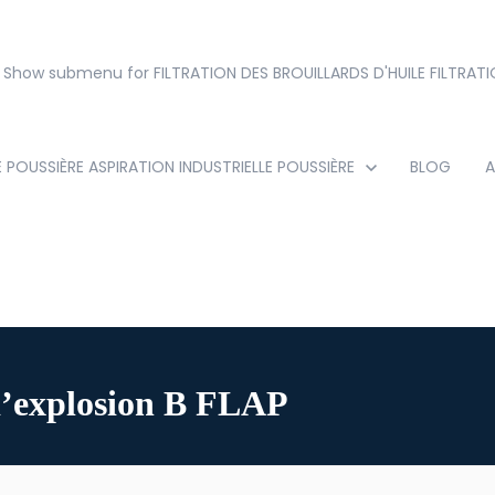
Show submenu for FILTRATION DES BROUILLARDS D'HUILE
FILTRATI
E POUSSIÈRE
ASPIRATION INDUSTRIELLE POUSSIÈRE
BLOG
A
d’explosion B FLAP