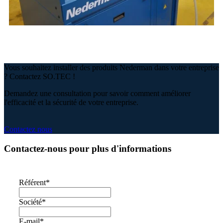
Vous souhaitez installer des produits Nederman dans votre entreprise
? Contactez SO.TEC !
Demandez une consultation pour savoir comment améliorer
l'efficacité et la sécurité de votre entreprise.
Contactez nous
Contactez-nous pour plus d'informations
Référent
*
Société
*
E-mail
*