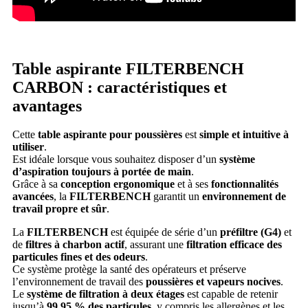
Table aspirante FILTERBENCH
CARBON : caractéristiques et
avantages
Cette
table aspirante pour poussières
est
simple et intuitive à
utiliser
.
Est idéale lorsque vous souhaitez disposer d’un
système
d’aspiration toujours à portée de main
.
Grâce à sa
conception ergonomique
et à ses
fonctionnalités
avancées
, la
FILTERBENCH
garantit un
environnement de
travail propre et sûr
.
La
FILTERBENCH
est équipée de série d’un
préfiltre (G4)
et
de
filtres à charbon actif
, assurant une
filtration efficace des
particules fines et des odeurs
.
Ce système protège la santé des opérateurs et préserve
l’environnement de travail des
poussières et vapeurs nocives
.
Le
système de filtration à deux étages
est capable de retenir
jusqu’à
99,95 % des particules
, y compris les allergènes et les