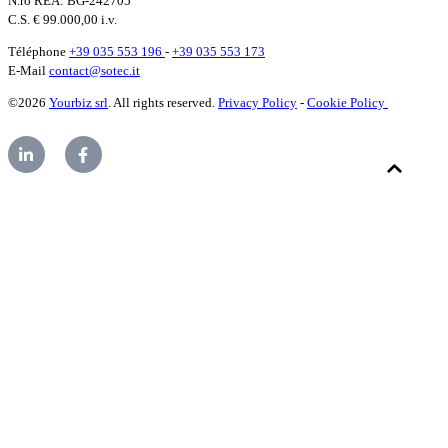
N.ro REA: BG-242705
C.S. € 99.000,00 i.v.
Téléphone
+39 035 553 196
-
+39 035 553 173
E-Mail
contact@sotec.it
©2026
Yourbiz srl
. All rights reserved.
Privacy Policy
-
Cookie Policy