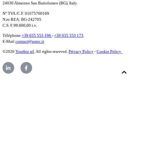
24030 Almenno San Bartolomeo (BG), Italy
N° TVA /C.F. 01075700169
N.ro REA: BG-242705
C.S. € 99.000,00 i.v.
Téléphone
+39 035 553 196
-
+39 035 553 173
E-Mail
contact@sotec.it
©2026
Yourbiz srl
. All rights reserved.
Privacy Policy
-
Cookie Policy