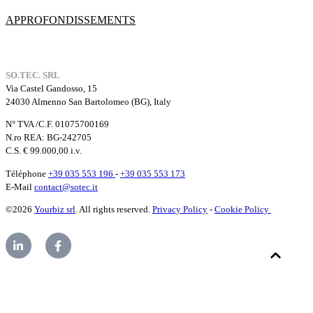
APPROFONDISSEMENTS
SO.TEC. SRL
Via Castel Gandosso, 15
24030 Almenno San Bartolomeo (BG), Italy
N° TVA /C.F. 01075700169
N.ro REA: BG-242705
C.S. € 99.000,00 i.v.
Téléphone
+39 035 553 196
-
+39 035 553 173
E-Mail
contact@sotec.it
©2026
Yourbiz srl
. All rights reserved.
Privacy Policy
-
Cookie Policy