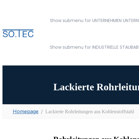
Show submenu for UNTERNEHMEN
UNTERN
Show submenu for INDUSTRIELLE STAUBA
Lackierte Rohrleitu
Homepage
Lackierte Rohrleitungen aus Kohlenstoffstahl