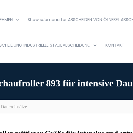
EHMEN
Show submenu for ABSCHEIDEN VON ÖLNEBEL
ABSCH
BSCHEIDUNG
INDUSTRIELLE STAUBABSCHEIDUNG
KONTAKT
chaufroller 893 für intensive Dau
e Dauereinsätze