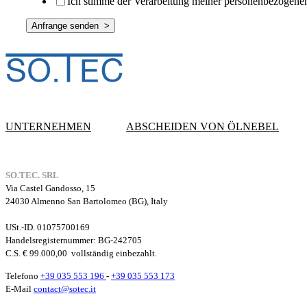
Ich stimme der Verarbeitung meiner personenbezogene
UNTERNEHMEN
ABSCHEIDEN VON ÖLNEBEL
SO.TEC. SRL
Via Castel Gandosso, 15
24030 Almenno San Bartolomeo (BG), Italy
USt.-ID. 01075700169
Handelsregisternummer
: BG-242705
C.S. € 99.000,00
vollständig einbezahlt.
Telefono
+39 035 553 196
-
+39 035 553 173
E-Mail
contact@sotec.it