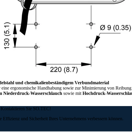
delstahl und chemikalienbeständigem Verbundmaterial
 eine ergonomische Handhabung sowie zur Minimierung von Reibung 
em Niederdruck-Wasserschlauch
sowie mit
Hochdruck-Wasserschla
? Kontaktieren Sie SO.TEC!
e Effizienz und Sicherheit Ihres Unternehmens verbessern können.