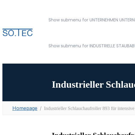
Show submenu for UNTERNEHMEN
UNTERN
Show submenu for INDUSTRIELLE STAUBA
Industrieller Schlau
Homepage
Industrieller Schlauchaufroller 893 für intensiv