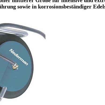
roller mittlerer Größe für intensive und e
führung sowie in korrosionsbeständiger Edel