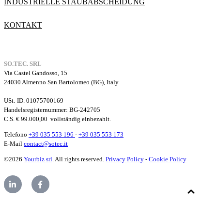
INDUSTRIELLE STAUBABSCHEIDUNG
KONTAKT
SO.TEC. SRL
Via Castel Gandosso, 15
24030 Almenno San Bartolomeo (BG), Italy
USt.-ID. 01075700169
Handelsregisternummer
: BG-242705
C.S. € 99.000,00
vollständig einbezahlt.
Telefono
+39 035 553 196
-
+39 035 553 173
E-Mail
contact@sotec.it
©2026
Yourbiz srl
. All rights reserved.
Privacy Policy
-
Cookie Policy