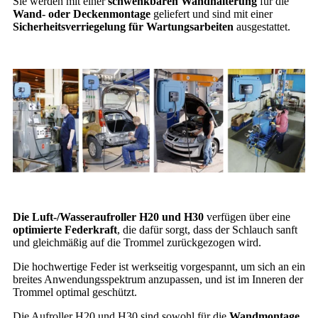
Sie werden mit einer
schwenkbaren Wandhalterung
für die
Wand- oder Deckenmontage
geliefert und sind mit einer
Sicherheitsverriegelung für Wartungsarbeiten
ausgestattet.
Die Luft-/Wasseraufroller H20 und H30
verfügen über eine
optimierte Federkraft
, die dafür sorgt, dass der Schlauch sanft
und gleichmäßig auf die Trommel zurückgezogen wird.
Die hochwertige Feder ist werkseitig vorgespannt, um sich an ein
breites Anwendungsspektrum anzupassen, und ist im Inneren der
Trommel optimal geschützt.
Die Aufroller H20 und H30 sind sowohl für die
Wandmontage