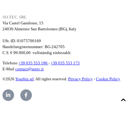
SO.TEC. SRL
Via Castel Gandosso, 15
24030 Almenno San Bartolomeo (BG), Italy
USt.-ID. 01075700169
Handelsregisternummer
: BG-242705
C.S. € 99.000,00
vollständig einbezahlt.
Telefono
+39 035 553 196
-
+39 035 553 173
E-Mail
contact@sotec.it
©2026
Yourbiz srl
. All rights reserved.
Privacy Policy
-
Cookie Policy