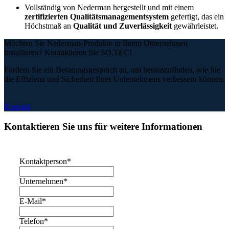
Vollständig von
Nederman
hergestellt und mit einem
zertifizierten Qualitätsmanagementsystem
gefertigt, das ein
Höchstmaß an
Qualität und Zuverlässigkeit
gewährleistet.
Möchten Sie Nederman-Produkte in Ihrem Unternehmen
installieren? Kontaktieren Sie SO.TEC!
Fordern Sie ein Beratungsgespräch an, um herauszufinden, wie Sie
die Effizienz und Sicherheit Ihres Unternehmens verbessern können.
Kontakt
Kontaktieren Sie uns für weitere Informationen
Kontaktperson
*
Unternehmen
*
E-Mail
*
Telefon
*