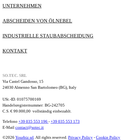
UNTERNEHMEN
ABSCHEIDEN VON ÖLNEBEL
INDUSTRIELLE STAUBABSCHEIDUNG
KONTAKT
SO.TEC. SRL
Via Castel Gandosso, 15
24030 Almenno San Bartolomeo (BG), Italy
USt.-ID. 01075700169
Handelsregisternummer
: BG-242705
C.S. € 99.000,00
vollständig einbezahlt.
Telefono
+39 035 553 196
-
+39 035 553 173
E-Mail
contact@sotec.it
©2026
Yourbiz srl
. All rights reserved.
Privacy Policy
-
Cookie Policy