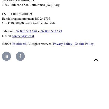
Via Castel Gandosso, 15
24030 Almenno San Bartolomeo (BG), Italy
USt.-ID. 01075700169
Handelsregisternummer
: BG-242705
C.S. € 99.000,00
vollständig einbezahlt.
Telefono
+39 035 553 196
-
+39 035 553 173
E-Mail
contact@sotec.it
©2026
Yourbiz srl
. All rights reserved.
Privacy Policy
-
Cookie Policy