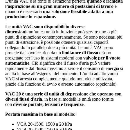
L'unità VAC è la fonte di estrazione perfetta
quando è richiesta
l’aspirazione su un gran numero di postazioni di lavoro
e
quando è necessaria
una soluzione flessibile adatta a una
produzione in espansione.
Le unità VAC sono disponibili in diverse
dimensioni,
un’unica unità in funzione può servire uno o più
punti di aspirazione contemporaneamente. Se sono necessari più
punti di estrazione, è possibile ottenere qualsiasi capacità
collegando in parallelo due o più unità. Le unità VAC sono
protette dal sovraccarico da un
limitatore di flusso
e sono
progettate per l'uso in sistemi moderni con
valvole per il vuoto
automatiche
. Ciò significa che il flusso d'aria può variare
rapidamente dal flusso massimo a zero e il consumo di energia si
adatta in base all’esigenza del momento. L’unità ad alto vuoto
VAC si arresta completamente quando non viene utilizzata,
grazie alla funzione di avvio e arresto automatico (opzionale).
VAC 20 è una serie di unità di depressione che operano con
diversi flussi d'aria,
in base ai modelli le unità sono fornite
con
diverse portate, tensioni e frequenze
.
Portata massima in base al modello:
VCA 20-1500, 1500 a 20 kPa
VCA 20-2500, 2500 a 20 kPa