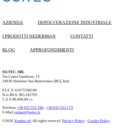
AZIENDA
DEPOLVERAZIONE INDUSTRIALE
I PRODOTTI NEDERMAN
CONTATTI
BLOG
APPROFONDIMENTI
SO.TEC. SRL
Via Castel Gandosso, 15
24030 Almenno San Bartolomeo (BG), Italy
P.I./C.F. 01075700169
N.ro REA: BG-242705
C.S. € 99.000,00 i.v.
Telefono
+39 035 553 196
-
+39 035 553 173
E-Mail
contact@sotec.it
©2026
Yourbiz srl
. All rights reserved.
Privacy Policy
-
Cookie Policy