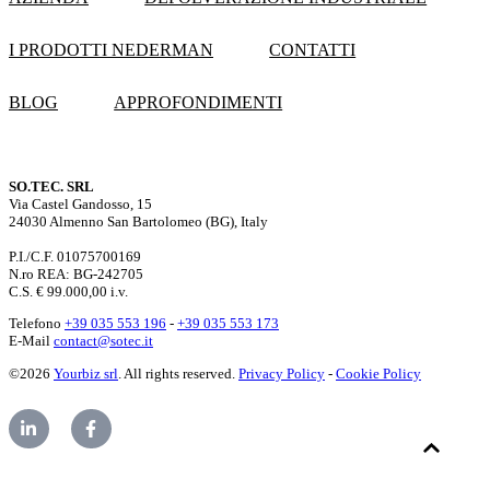
I PRODOTTI NEDERMAN
CONTATTI
BLOG
APPROFONDIMENTI
SO.TEC. SRL
Via Castel Gandosso, 15
24030 Almenno San Bartolomeo (BG), Italy
P.I./C.F. 01075700169
N.ro REA: BG-242705
C.S. € 99.000,00 i.v.
Telefono
+39 035 553 196
-
+39 035 553 173
E-Mail
contact@sotec.it
©2026
Yourbiz srl
. All rights reserved.
Privacy Policy
-
Cookie Policy