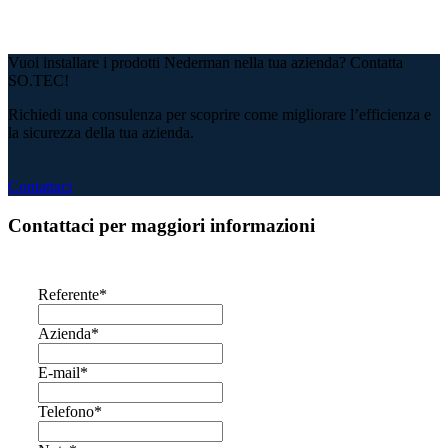
Vuoi installare i prodotti Nederman nella tua azienda? Contatta
SO.TEC!
Richiedi una consulenza per scoprire come migliorare l’efficienza e
la sicurezza della tua azienda.
Contattaci
Contattaci per maggiori informazioni
Referente
*
Azienda
*
E-mail
*
Telefono
*