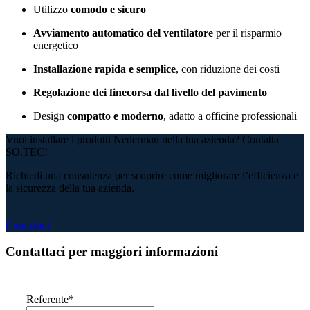
Utilizzo
comodo e sicuro
Avviamento automatico del ventilatore
per il risparmio
energetico
Installazione rapida e semplice
, con riduzione dei costi
Regolazione dei finecorsa dal livello del pavimento
Design
compatto e moderno
, adatto a officine professionali
Vuoi installare i prodotti Nederman nella tua azienda? Contatta
SO.TEC!
Richiedi una consulenza per scoprire come migliorare l’efficienza e
la sicurezza della tua azienda.
Contattaci
Contattaci per maggiori informazioni
Referente
*