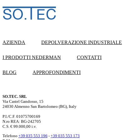
AZIENDA
DEPOLVERAZIONE INDUSTRIALE
I PRODOTTI NEDERMAN
CONTATTI
BLOG
APPROFONDIMENTI
SO.TEC. SRL
Via Castel Gandosso, 15
24030 Almenno San Bartolomeo (BG), Italy
P.I./C.F. 01075700169
N.ro REA: BG-242705
C.S. € 99.000,00 i.v.
Telefono
+39 035 553 196
-
+39 035 553 173