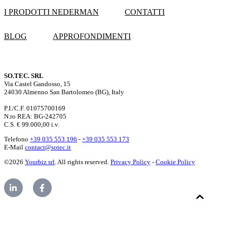
I PRODOTTI NEDERMAN
CONTATTI
BLOG
APPROFONDIMENTI
SO.TEC. SRL
Via Castel Gandosso, 15
24030 Almenno San Bartolomeo (BG), Italy
P.I./C.F. 01075700169
N.ro REA: BG-242705
C.S. € 99.000,00 i.v.
Telefono
+39 035 553 196
-
+39 035 553 173
E-Mail
contact@sotec.it
©2026
Yourbiz srl
. All rights reserved.
Privacy Policy
-
Cookie Policy