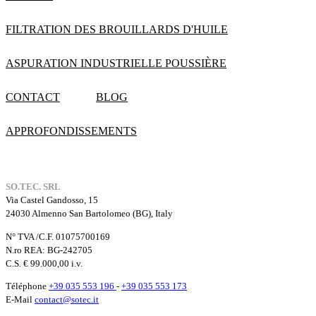
FILTRATION DES BROUILLARDS D'HUILE
ASPURATION INDUSTRIELLE POUSSIÈRE
CONTACT
BLOG
APPROFONDISSEMENTS
SO.TEC. SRL
Via Castel Gandosso, 15
24030 Almenno San Bartolomeo (BG), Italy
N° TVA /C.F. 01075700169
N.ro REA: BG-242705
C.S. € 99.000,00 i.v.
Téléphone
+39 035 553 196
-
+39 035 553 173
E-Mail
contact@sotec.it