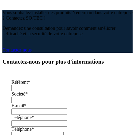
Vous souhaitez installer des produits Nederman dans votre entreprise
? Contactez SO.TEC !
Demandez une consultation pour savoir comment améliorer
l'efficacité et la sécurité de votre entreprise.
Contactez nous
Contactez-nous pour plus d'informations
Référent
*
Société
*
E-mail
*
Téléphone
*
Téléphone
*