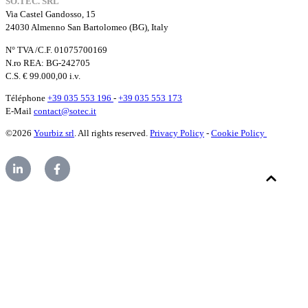
SO.TEC. SRL
Via Castel Gandosso, 15
24030 Almenno San Bartolomeo (BG), Italy
N° TVA /C.F. 01075700169
N.ro REA: BG-242705
C.S. € 99.000,00 i.v.
Téléphone
+39 035 553 196
-
+39 035 553 173
E-Mail
contact@sotec.it
©2026
Yourbiz srl
. All rights reserved.
Privacy Policy
-
Cookie Policy