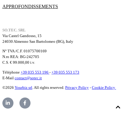
APPROFONDISSEMENTS
SO.TEC. SRL
Via Castel Gandosso, 15
24030 Almenno San Bartolomeo (BG), Italy
N° TVA /C.F. 01075700169
N.ro REA: BG-242705
C.S. € 99.000,00 i.v.
Téléphone
+39 035 553 196
-
+39 035 553 173
E-Mail
contact@sotec.it
©2026
Yourbiz srl
. All rights reserved.
Privacy Policy
-
Cookie Policy