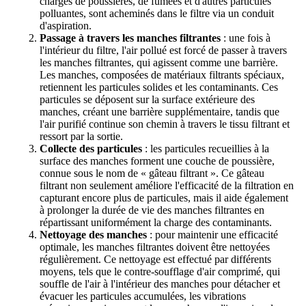
chargés de poussières, de fumées et d'autres particules
polluantes, sont acheminés dans le filtre via un conduit
d'aspiration.
Passage à travers les manches filtrantes
: une fois à
l'intérieur du filtre, l'air pollué est forcé de passer à travers
les manches filtrantes, qui agissent comme une barrière.
Les manches, composées de matériaux filtrants spéciaux,
retiennent les particules solides et les contaminants. Ces
particules se déposent sur la surface extérieure des
manches, créant une barrière supplémentaire, tandis que
l'air purifié continue son chemin à travers le tissu filtrant et
ressort par la sortie.
Collecte des particules
: les particules recueillies à la
surface des manches forment une couche de poussière,
connue sous le nom de « gâteau filtrant ». Ce gâteau
filtrant non seulement améliore l'efficacité de la filtration en
capturant encore plus de particules, mais il aide également
à prolonger la durée de vie des manches filtrantes en
répartissant uniformément la charge des contaminants.
Nettoyage des manches
: pour maintenir une efficacité
optimale, les manches filtrantes doivent être nettoyées
régulièrement. Ce nettoyage est effectué par différents
moyens, tels que le contre-soufflage d'air comprimé, qui
souffle de l'air à l'intérieur des manches pour détacher et
évacuer les particules accumulées, les vibrations