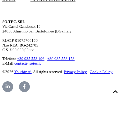
SO.TEC. SRL
Via Castel Gandosso, 15
24030 Almenno San Bartolomeo (BG), Italy
P.I./C.F. 01075700169
N.ro REA: BG-242705
C.S. € 99.000,00 i.v.
Telefono
+39 035 553 196
-
+39 035 553 173
E-Mail
contact@sotec.it
©2026
Yourbiz srl
. All rights reserved.
Privacy Policy
-
Cookie Policy