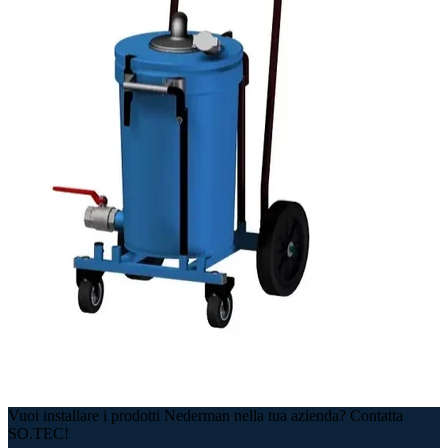
Vuoi installare i prodotti Nederman nella tua azienda? Contatta
SO.TEC!