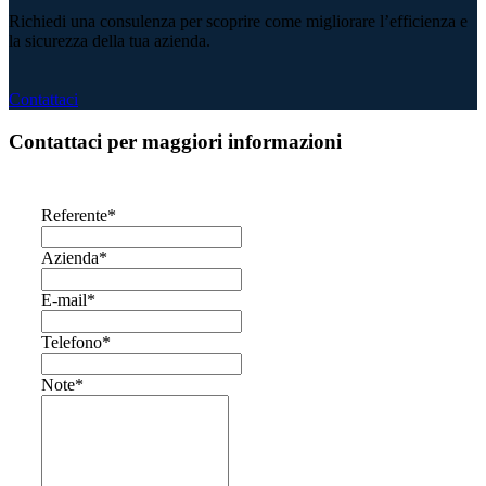
Richiedi una consulenza per scoprire come migliorare l’efficienza e
la sicurezza della tua azienda.
Contattaci
Contattaci per maggiori informazioni
Referente
*
Azienda
*
E-mail
*
Telefono
*
Note
*