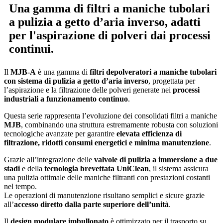
Una gamma di filtri a maniche tubolari
a pulizia a getto d’aria inverso, adatti
per l'aspirazione di polveri dai processi
continui.
Il
MJB-A
è una gamma di
filtri depolveratori a maniche tubolari
con sistema di pulizia a getto d’aria inverso
, progettata per
l’aspirazione e la filtrazione delle polveri generate nei
processi
industriali a funzionamento continuo
.
Questa serie rappresenta l’evoluzione dei consolidati filtri a maniche
MJB
, combinando una struttura estremamente robusta con soluzioni
tecnologiche avanzate per garantire
elevata efficienza di
filtrazione, ridotti consumi energetici e minima manutenzione
.
Grazie all’integrazione delle
valvole di pulizia a immersione a due
stadi
e della
tecnologia brevettata UniClean
, il sistema assicura
una pulizia ottimale delle maniche filtranti con prestazioni costanti
nel tempo.
Le operazioni di manutenzione risultano semplici e sicure grazie
all’
accesso diretto dalla parte superiore dell’unità
.
Il
design modulare imbullonato
è ottimizzato per il trasporto su