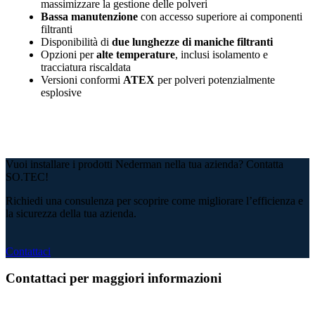
massimizzare la gestione delle polveri
Bassa manutenzione
con accesso superiore ai componenti
filtranti
Disponibilità di
due lunghezze di maniche filtranti
Opzioni per
alte temperature
, inclusi isolamento e
tracciatura riscaldata
Versioni conformi
ATEX
per polveri potenzialmente
esplosive
Vuoi installare i prodotti Nederman nella tua azienda? Contatta
SO.TEC!
Richiedi una consulenza per scoprire come migliorare l’efficienza e
la sicurezza della tua azienda.
Contattaci
Contattaci per maggiori informazioni