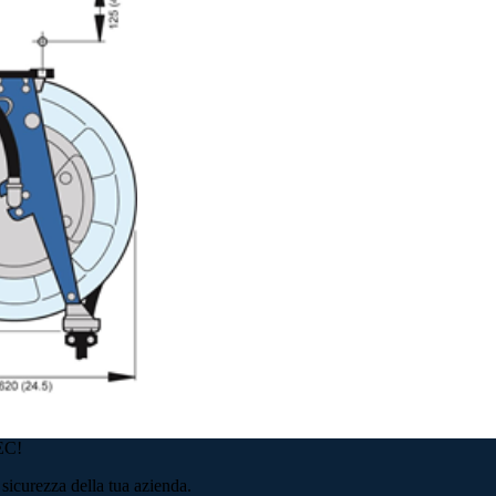
TEC!
sicurezza della tua azienda.