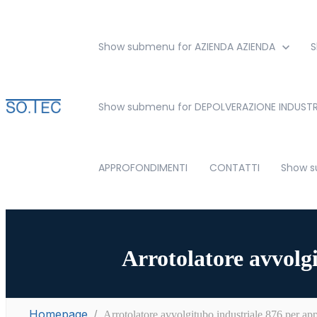
Show submenu for AZIENDA
AZIENDA
S
Show submenu for DEPOLVERAZIONE INDUSTR
APPROFONDIMENTI
CONTATTI
Show s
Arrotolatore avvolgi
Homepage
Arrotolatore avvolgitubo industriale 876 per app