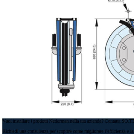
Vuoi installare i prodotti Nederman nella tua azienda? Contatta SO.
Richiedi una consulenza per scoprire come migliorare l’efficienza e la 