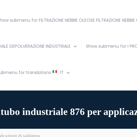
how submenu for FILTRAZIONE NEBBIE OLEOSE
FILTRAZIONE NEBBIE
IALE
DEPOLVERAZIONE INDUSTRIALE
Show submenu for I P
ubmenu for translations
IT
tubo industriale 876 per applicaz
licazioni di saldatura