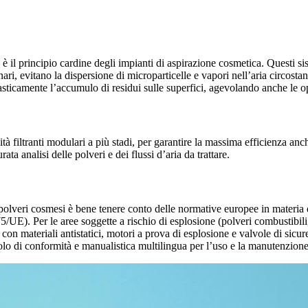
è il principio cardine degli impianti di aspirazione cosmetica. Questi sis
ari, evitano la dispersione di microparticelle e vapori nell’aria circosta
asticamente l’accumulo di residui sulle superfici, agevolando anche le o
à filtranti modulari a più stadi, per garantire la massima efficienza anche
ta analisi delle polveri e dei flussi d’aria da trattare.
 polveri cosmesi è bene tenere conto delle normative europee in materia d
UE). Per le aree soggette a rischio di esplosione (polveri combustibili
on materiali antistatici, motori a prova di esplosione e valvole di sicu
lo di conformità e manualistica multilingua per l’uso e la manutenzione